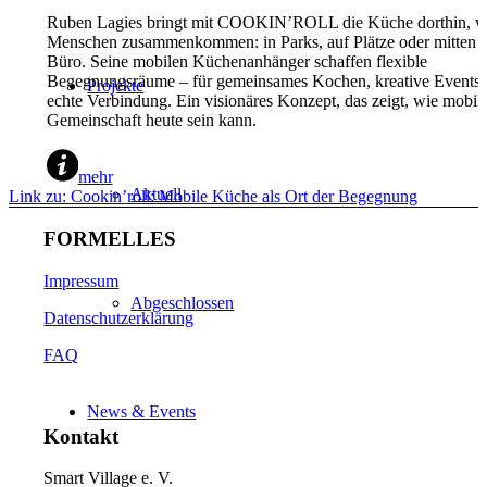
Ruben Lagies bringt mit COOKIN’ROLL die Küche dorthin, 
Menschen zusammenkommen: in Parks, auf Plätze oder mitten i
Büro. Seine mobilen Küchenanhänger schaffen flexible
Begegnungsräume – für gemeinsames Kochen, kreative Events
Projekte
echte Verbindung. Ein visionäres Konzept, das zeigt, wie mobil
Gemeinschaft heute sein kann.
mehr
Aktuell
Link zu: Cookin’roll: Mobile Küche als Ort der Begegnung
FORMELLES
Impressum
Abgeschlossen
Datenschutzerklärung
FAQ
News & Events
Kontakt
Smart Village e. V.