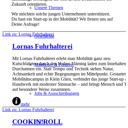
Zukunft orientieren.
Unsere Themen
Wir möchten solche jungen Unternehmen unterstützen.
Du hast ein Start-up in der Mobilität? Wir freuen uns auf
Deine Anfrage!
Link zu: Lornas Fuhrhalterei
Geschichte
Lornas Fuhrhalterei
Mit Lornas Fuhrhalterei erlebt man Mobilität ganz neu:
Kutschfahrten durch den Hohen Fläming laden zum Innehalten 
Mitglieder & Förderer
Durchatmen ein. Statt Tempo und Technik stehen Natur,
Achtsamkeit und echte Begegnungen im Mittelpunkt. Gestartet
Mobilitätscampus in Klein Glien, verbindet das junge Start-up al
Handwerk mit moderner Sinnsuche – und bringt Mensch und Ti
auf besondere Weise zusammen.
Jobs & Ausschreibungen
mehr
Link zu: Lornas Fuhrhalterei
COOKIN’ROLL
FAQ