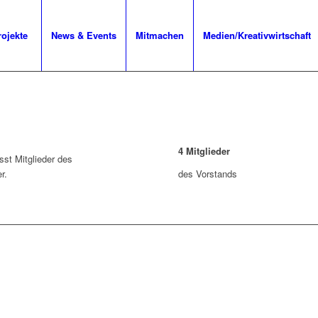
rojekte
News & Events
Mitmachen
Medien/Kreativwirtschaft
4
Mitglieder
st Mitglieder des
r.
des Vorstands