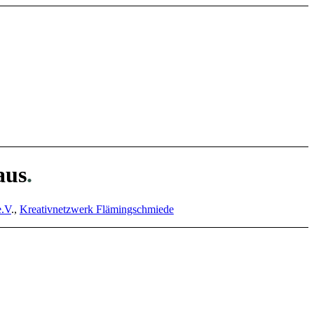
aus
.
e.V
.,
Kreativnetzwerk Flämingschmiede