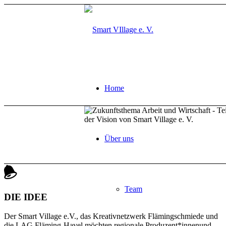
Home
Über uns
Team
DIE IDEE
Der Smart Village e.V., das Kreativnetzwerk Flämingschmiede und
die LAG Fläming-Havel möchten regionale Produzent*innenund