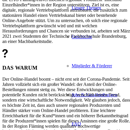
Einzelhändler*innen in der Region unterstützen. Ziel ist es, eine
Unsere Themen
digitale, regionale Vertriebsplattform aufzubauen, die zusätzlich zum
stationären Handel einen Vertriebskanal bietet oder bestehende
Online-Angebote stützt. Um zu untersuchen, ob solch eine regionale
Vertriebsplattform gewünscht wird und mit welchen
Herausforderungen und Chancen sie verbunden ist, arbeiten seit März
2021 zwei Studenten der Technische Fachhochschule Brandenburg,
Geschichte
an einer Machbarkeitstudie.
Mitglieder & Förderer
DAS WARUM
Der Online-Handel boomt – nicht erst seit der Corona-Pandemie. Seit
Jahren vollzieht sich ein großer Wandel: der Anteil der Online-
Bestellungen nimmt stetig zu. Wer diese Entwicklungen und
potentielle Kunden nicht berücksichtigt, verschläft keinen Trend,
Jobs & Ausschreibungen
sondern eine wirtschaftliche Notwendigkeit. Wir glauben jedoch, dass
es höchste Zeit ist, dass auch unsere regionalen Produzenten und
Händler stärker vom Online-Handel profitieren. Eine leichtere
Erreichbarkeit für die Kund*innen und ein höherer Bekanntheitsgrad
für die Produzent*innen spielen für dieses Ansinnen eine große Rolle.
FAQ
In der Region Fläming werden qualitativ hochwertige