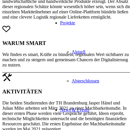
landwirtschaftliche und handwerkliche Produkte erzeugt. Der Absatz
dieser regionalen Schätze könnte wesentlich höher sein, wenn sich di
einzelnen Marktteilnehmer auf einer Online-Plattform bündeln ließen
und eine clevere Logistik regionale Lieferketten ermöglicht.
Projekte
WARUM SMART
Aktuell
Wir finden es smart, Kräfte zu bündeln, regionalen Wert sichtbarer zu
machen und zu steigern und gemeinsam Chancen der Digitalisierung
zu nutzen.
Abgeschlossen
AKTIVITÄTEN
Die beiden Studierenden der TH Brandenburg Jasper Hänel und
Julian Miho arbeiten seit März 2021 an einer Machbarkeitsstudie. In
News & Events
dieser ersten Phase werden viele Gespräche geführt, Ideen erprobt,
technische Möglichkeiten untersucht und die benötigten finanziellen
Resourcen geschätzt. Die ersten Ergebnisse der Machbarkeitsstudie
werden im Mai 2021 präsentiert.