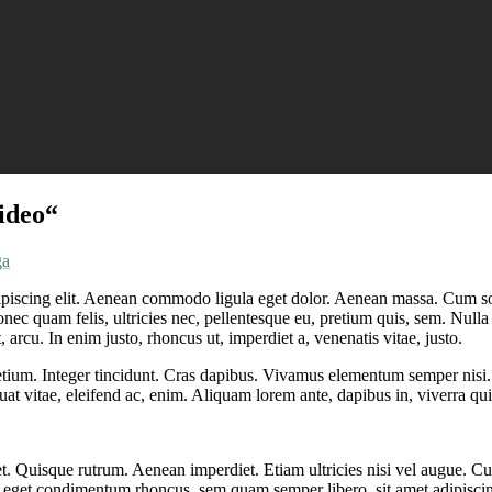
ideo“
ga
ipiscing elit. Aenean commodo ligula eget dolor. Aenean massa. Cum so
onec quam felis, ultricies nec, pellentesque eu, pretium quis, sem. Nu
t, arcu. In enim justo, rhoncus ut, imperdiet a, venenatis vitae, justo.
etium. Integer tincidunt. Cras dapibus. Vivamus elementum semper nisi. 
uat vitae, eleifend ac, enim. Aliquam lorem ante, dapibus in, viverra quis,
et. Quisque rutrum. Aenean imperdiet. Etiam ultricies nisi vel augue. Cu
s eget condimentum rhoncus, sem quam semper libero, sit amet adipis