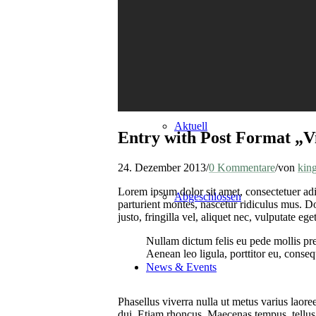
Projekte
Aktuell
Entry with Post Format „V
24. Dezember 2013
/
0 Kommentare
/
von
kin
Lorem ipsum dolor sit amet, consectetuer ad
Abgeschlossen
parturient montes, nascetur ridiculus mus. D
justo, fringilla vel, aliquet nec, vulputate ege
Nullam dictum felis eu pede mollis pr
Aenean leo ligula, porttitor eu, conseq
News & Events
Phasellus viverra nulla ut metus varius laore
dui. Etiam rhoncus. Maecenas tempus, tellu