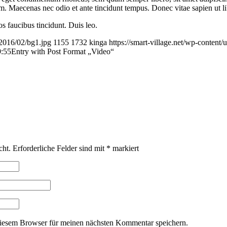
orem. Maecenas nec odio et ante tincidunt tempus. Donec vitae sapien ut l
os faucibus tincidunt. Duis leo.
/2016/02/bg1.jpg
1155
1732
kinga
https://smart-village.net/wp-content
9:55
Entry with Post Format „Video“
cht.
Erforderliche Felder sind mit
*
markiert
iesem Browser für meinen nächsten Kommentar speichern.