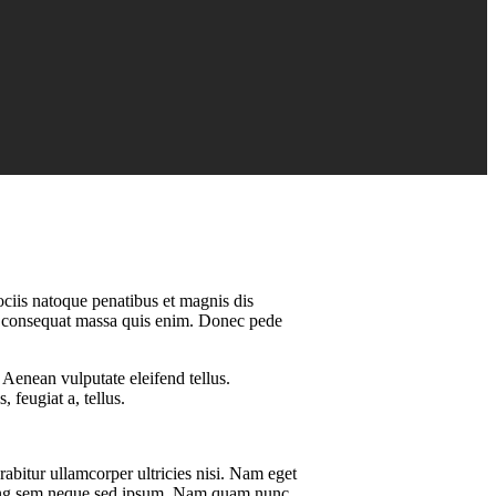
ciis natoque penatibus et magnis dis
lla consequat massa quis enim. Donec pede
Aenean vulputate eleifend tellus.
 feugiat a, tellus.
rabitur ullamcorper ultricies nisi. Nam eget
cing sem neque sed ipsum. Nam quam nunc,